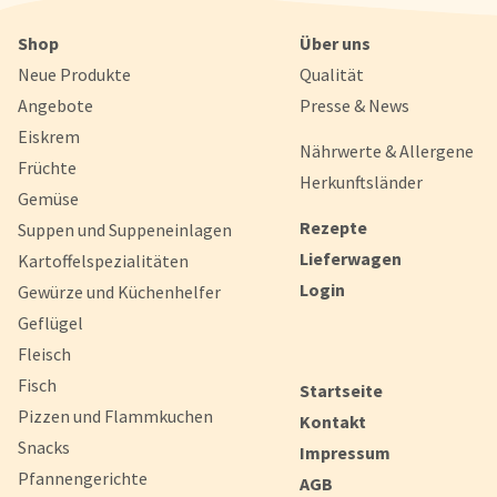
knusprigen Blätterteigtaschen über herzhafte Schinken-Käse-
bis hin zu leckeren Party-Snacks – hier finden Sie alles, was das
Shop
Über uns
begehrt. Ideal für den kleinen Hunger zwischendurch oder als H
auf Ihrem Partybuffet.
Neue Produkte
Qualität
Angebote
Presse & News
Eiskrem
Nährwerte & Allergene
Früchte
Herkunftsländer
Gemüse
Rezepte
Suppen und Suppeneinlagen
Lieferwagen
Kartoffelspezialitäten
Login
Gewürze und Küchenhelfer
Geflügel
Fleisch
Fisch
Startseite
Pizzen und Flammkuchen
Kontakt
Snacks
Impressum
Pfannengerichte
AGB