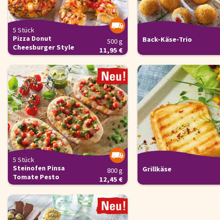
5 Stück
Pizza Donut
Back-Käse-Trio
500 g
Cheesburger Style
11,95 €
5 Stück
Steinofen Pinsa
Grillkäse
800 g
Tomate Pesto
12,45 €