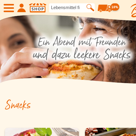
10%
SHOP
Neue Produkte
Angebote
Eiskrem
Früchte
Gemüse
Suppen und
Snacks
Kartoffelspezialitäten
Gewürze un
Geflügel
Fleisch