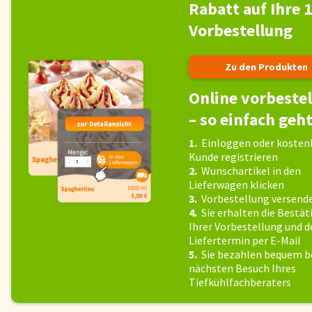
Rabatt auf Ihre 1
Fisch
Pizzen und
Vorbestellung
Snacks
Pfannenger
Zu den Produkten
Online vorbestel
Schnelle Mahlzeiten
Torten und
– so einfach geh
1.
Einloggen oder kostenl
Brot und Brötchen
Kunde registrieren
2.
Wunschartikel in den
Lieferwagen klicken
3.
Vorbestellung versend
Über uns
4.
Sie erhalten die Bestä
Qualität
Ihrer Vorbestellung und d
Liefertermin per E-Mail
Presse & News
5.
Sie bezahlen bequem 
Rezepte
nächsten Besuch Ihres
Tiefkühlfachberaters
Nährwerte & Allergene