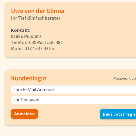
Herkunftsländer
Uwe von der Gönna
Lieferwagen
Ihr Tiefkühlfachberater
Login
Kontakt:
01896 Pulsnitz
Telefon: 035955 / 530 381
Startseite
Mobil: 0177 337 42 55
Genussflyer
Kontakt
Impressum
Kundenlogin
Passwort v
AGB & Datenschutz
Registrieren
Neu? Jetzt regis