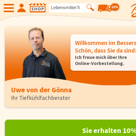
10%
SHOP
Willkommen im Besser
Neue Produkte
Angebote
Schön, dass Sie da sind
Ich freue
mich über Ihre
Online-Vorbestellung.
Eiskrem
Früchte
Gemüse
Suppen und
Uwe von der Gönna
Ihr Tiefkühlfachberater
Kartoffelspezialitäten
Gewürze un
Geflügel
Fleisch
Sie erhalten 10