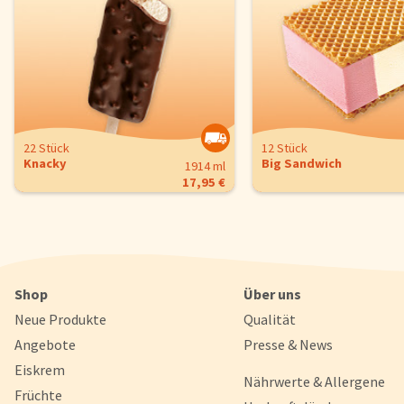
Um unsere Webseiten für Sie optimal zu gestalten und fortlaufe
verbessern, sowie zur Geschwindigkeitsoptimierung und für un
Chat-Funktion verwenden wir Cookies. Durch Bestätigen des But
'Alle akzeptieren' stimmen Sie der Verwendung zu. Über den But
'Konfigurieren' können Sie auswählen, welche Cookies Sie zulas
wollen. Weitere Informationen erhalten Sie in unserer
Datenschutzerklärung
.
22 Stück
12 Stück
Knacky
Big Sandwich
1914 ml
Konfigurieren
Alle Akzepti
17,95 €
Shop
Über uns
Neue Produkte
Qualität
Angebote
Presse & News
Eiskrem
Nährwerte & Allergene
Früchte