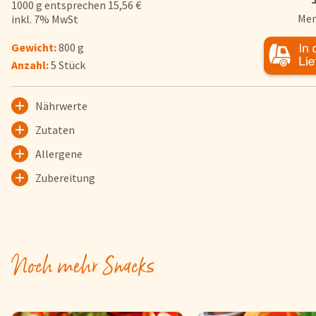
1000 g entsprechen 15,56 €
Herkunftsländer
Men
inkl. 7% MwSt
Lieferwagen
Gewicht:
800 g
Login
Anzahl:
5 Stück
Startseite
Nährwerte
Genussflyer
Zutaten
Kontakt
Allergene
Impressum
Zubereitung
AGB & Datenschutz
Registrieren
Noch mehr Snacks