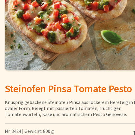
Fisch
Pizzen und
Snacks
Pfannenger
Schnelle Mahlzeiten
Torten und
Brot und Brötchen
Steinofen Pinsa Tomate Pesto
Über uns
Qualität
Knusprig gebackene Steinofen Pinsa aus lockerem Hefeteig in 
Presse & News
ovaler Form. Belegt mit passierten Tomaten, fruchtigen
Tomatenwürfeln, Käse und aromatischem Pesto Genovese.
Rezepte
Nr. 8424 | Gewicht: 800 g
Nährwerte & Allergene