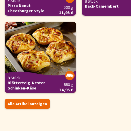
5 Stück
8 Stück
Pizza Donut
Back-Camembert
500 g
Cheesburger Style
11,95 €
8 Stück
Blätterteig-Nester
880 g
Schinken-Käse
14,95 €
Alle Artikel anzeigen