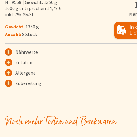
Nr. 9568 | Gewicht: 1350 g
Herkunftsländer
1000 g entsprechen 14,78 €
Men
inkl. 7% MwSt
Lieferwagen
Login
Gewicht:
1350 g
Anzahl:
8 Stück
Startseite
Genussflyer
Nährwerte
Kontakt
Zutaten
Impressum
Allergene
AGB & Datenschutz
Zubereitung
Registrieren
Noch mehr Torten und Backwaren