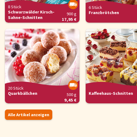
8 Stück
6 Stück
Schwarzwälder Kirsch-
Franzbrötchen
900 g
Sahne-Schnitten
17,95 €
20 Stück
Quarkbällchen
Kaffeehaus-Schnitten
500 g
9,45 €
Alle Artikel anzeigen