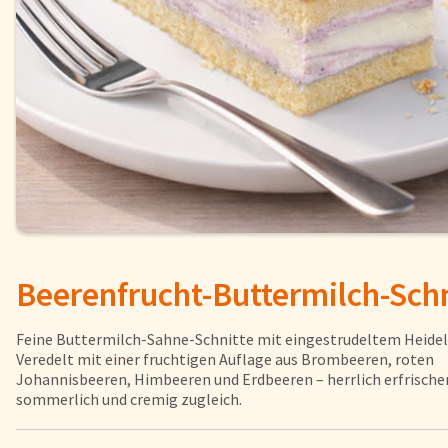
Fisch
Pizzen und
Snacks
Pfannenger
Schnelle Mahlzeiten
Torten und
Brot und Brötchen
Beerenfrucht-Buttermilch-Schn
Über uns
Qualität
Feine Buttermilch-Sahne-Schnitte mit eingestrudeltem Heide
Presse & News
Veredelt mit einer fruchtigen Auflage aus Brombeeren, roten
Johannisbeeren, Himbeeren und Erdbeeren – herrlich erfrische
Rezepte
sommerlich und cremig zugleich.
Nährwerte & Allergene