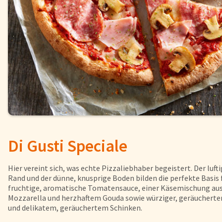
Fisch
Pizzen und
Snacks
Pfannenger
Schnelle Mahlzeiten
Torten und
Brot und Brötchen
Di Gusti Speciale
Über uns
Qualität
Hier vereint sich, was echte Pizzaliebhaber begeistert. Der luft
Presse & News
Rand und der dünne, knusprige Boden bilden die perfekte Basis 
fruchtige, aromatische Tomatensauce, einer Käsemischung au
Rezepte
Mozzarella und herzhaftem Gouda sowie würziger, geräucherte
und delikatem, geräuchertem Schinken.
Nährwerte & Allergene