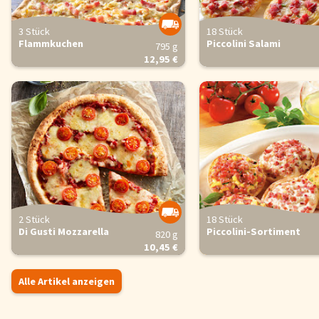
3 Stück
18 Stück
Flammkuchen
Piccolini Salami
795 g
12,95 €
2 Stück
18 Stück
Di Gusti Mozzarella
Piccolini-Sortiment
820 g
10,45 €
Alle Artikel anzeigen