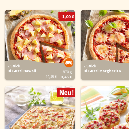
-1,00 €
2 Stück
2 Stück
Di Gusti Hawaii
Di Gusti Margherita
870 g
10,45 €
9,45 €