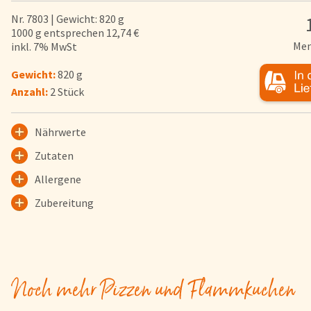
Herkunftsländer
Nr. 7803 | Gewicht: 820 g
1000 g entsprechen 12,74 €
Lieferwagen
Men
inkl. 7% MwSt
Login
Gewicht:
820 g
Anzahl:
2 Stück
Startseite
Genussflyer
Nährwerte
Kontakt
Zutaten
Impressum
Allergene
AGB & Datenschutz
Registrieren
Zubereitung
Noch mehr Pizzen und Flammkuchen