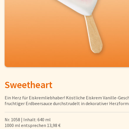
Fisch
Pizzen und
Snacks
Pfannenger
Schnelle Mahlzeiten
Torten und
Brot und Brötchen
Sweetheart
Über uns
Qualität
Ein Herz für Eiskremliebhaber! Köstliche Eiskrem Vanille-Ges
Presse & News
fruchtiger Erdbeersauce durchstrudelt in dekorativer Herzform
Rezepte
Nr. 1058 | Inhalt: 640 ml
1000 ml entsprechen 13,98 €
Nährwerte & Allergene