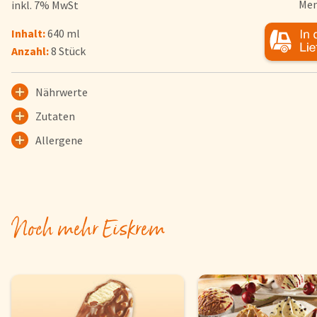
Men
inkl. 7% MwSt
Herkunftsländer
Inhalt:
640 ml
Lieferwagen
Anzahl:
8 Stück
Login
Nährwerte
Startseite
Zutaten
Genussflyer
Allergene
Kontakt
Impressum
AGB & Datenschutz
Registrieren
Noch mehr Eiskrem