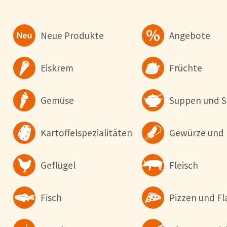
Cookie-Hinweis
Neue Produkte
Angebote
Um unsere Webseiten für Sie optimal zu gestalten und fortlaufe
verbessern, sowie zur Geschwindigkeitsoptimierung und für un
Chat-Funktion verwenden wir Cookies. Durch Bestätigen des But
Eiskrem
Früchte
'Alle akzeptieren' stimmen Sie der Verwendung zu. Über den But
'Konfigurieren' können Sie auswählen, welche Cookies Sie zulas
wollen. Weitere Informationen erhalten Sie in unserer
Datenschutzerklärung
.
Gemüse
Suppen und S
Konfigurieren
Alle Akzepti
Kartoffelspezialitäten
Gewürze und 
Geflügel
Fleisch
Fisch
Pizzen und 