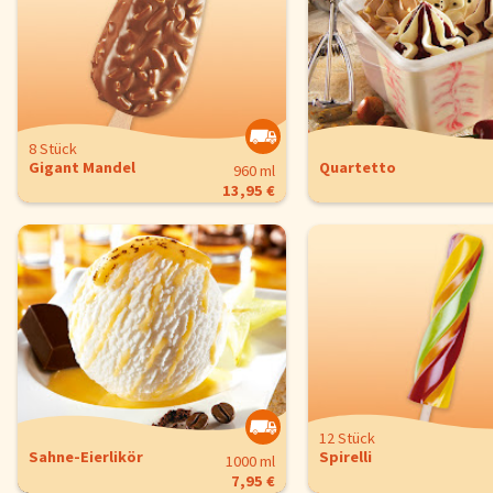
8 Stück
Gigant Mandel
Quartetto
960 ml
13,95 €
12 Stück
Sahne-Eierlikör
Spirelli
1000 ml
7,95 €